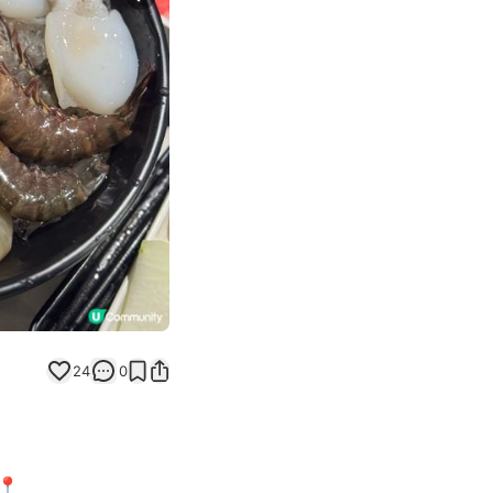
Next slide
24
0
📍