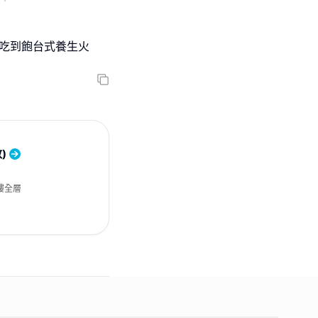
霸吃到飽台式養生火
)
樓全層