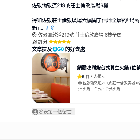
佐敦彌敦道219號莊士倫敦廣場6樓
得知佐敦莊士倫敦廣場六樓開了估地全層的｢鍋
鍋｣
...
更多
佐敦彌敦道219號 莊士倫敦廣場 6樓全層
評分
文章提及
的好去處
鍋霸吃到飽台式養生火鍋 (佐敦
5
3
人想去
佐敦彌敦道219號 莊士倫敦廣場 6
火鍋、台式、台式火鍋
發表第一個留言...