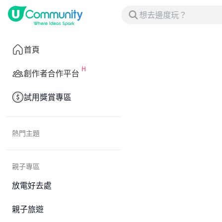
首頁
創作者合作平台
試用獎賞專區
熱門主題
親子專區
放電好去處
親子旅遊