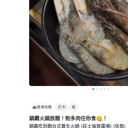
香港攻略
打卡
食
鍋霸火鍋放題！勁多肉任你食😋！
鍋霸吃到飽台式養生火鍋 (莊士倫敦廣場) (佐敦) 