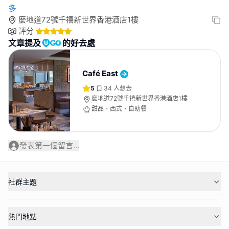
多
麼地道72號千禧新世界香港酒店1樓
評分
文章提及
的好去處
Café East
5
34
人想去
麼地道72號千禧新世界香港酒店1樓
甜品、西式、自助餐
發表第一個留言...
社群主題
熱門地點