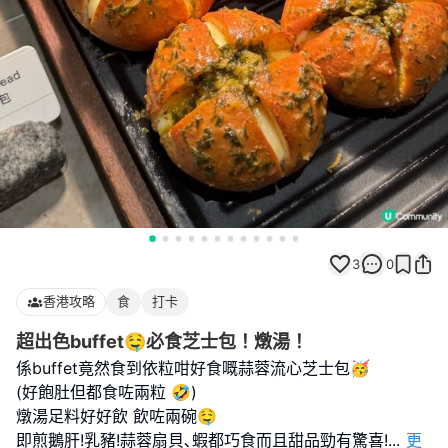
3
0
香港攻略
食
打卡
超出色buffet🤤必食芝士包！燉湯！
係buffet竟然食到依粒咁好食嘅蒜蓉流心芝士包🥳
(好飽肚但都食咗兩粒 🤣)
燉湯足料好好飲 飲咗兩碗🤤
即煎鵝肝!乳豬!蒜蓉扇貝､蝦都巧食而且甜品勁有驚喜!
...
更