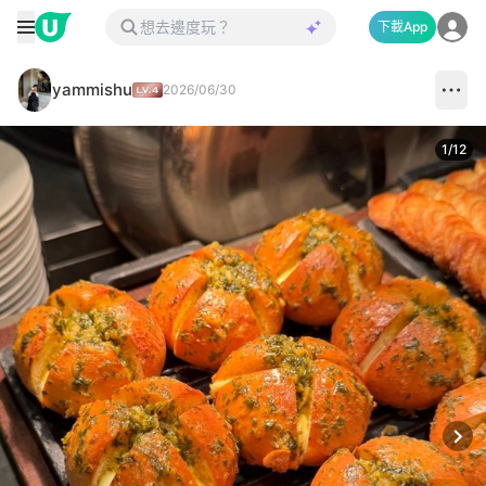
下載App
yammishu
2026/06/30
1
/
12
Next