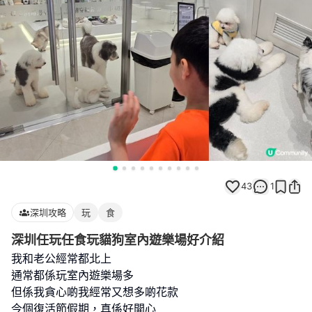
43
1
深圳攻略
玩
食
深圳任玩任食玩貓狗室內遊樂場好介紹
我和老公經常都北上
通常都係玩室內遊樂場多
但係我貪心啲我經常又想多啲花款
今個復活節假期，真係好開心