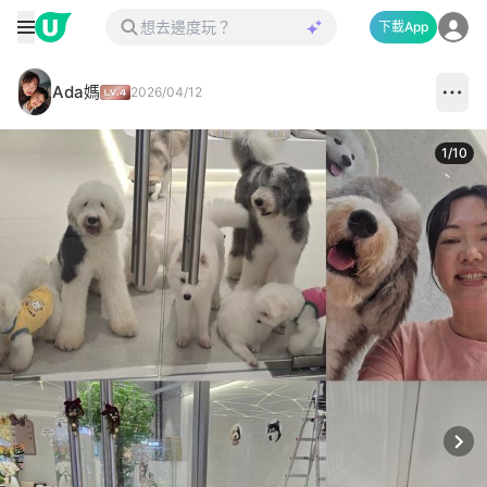
下載App
Ada媽
2026/04/12
1
/
10
Next