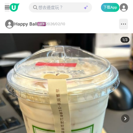
下載App
Happy Ball
2026/02/10
1
/
3
Next