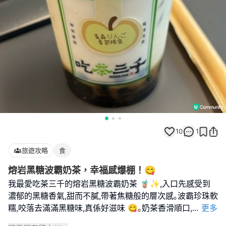
10
1
旅遊攻略
食
熔岩黑糖波霸奶茶，幸福感爆棚！😋
我最愛吃茶三千的熔岩黑糖波霸奶茶 🧋✨,入口先感受到
濃郁的黑糖香氣,甜而不膩,帶著焦糖般的層次感｡波霸珍珠軟
糯,咬落去滿滿黑糖味,真係好滋味 😋｡奶茶香滑順口,
...
更多