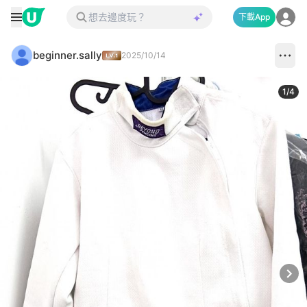
下載App
beginner.sally
2025/10/14
1
/
4
Next