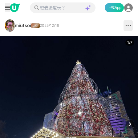
下載App
miutsoi
2025/12/19
1
/
7
Next