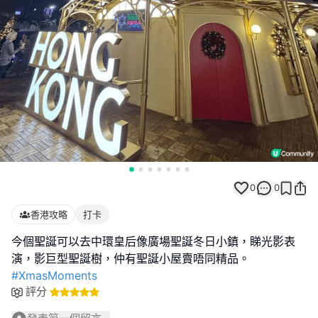
0
0
香港攻略
打卡
今個聖誕可以去中環皇后像廣場聖誕冬日小鎮，睇光影表
#XmasMoments
評分