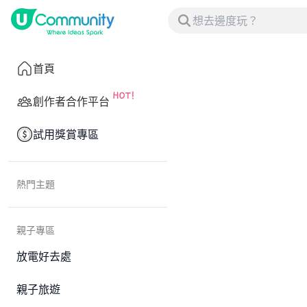
首頁
創作者合作平台
試用獎賞專區
熱門主題
親子專區
放電好去處
親子旅遊