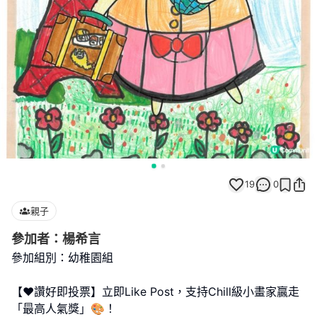
19
0
親子
參加者：楊希言
參加組別：幼稚園組
【❤️讚好即投票】立即Like Post，支持Chill級小畫家贏走
「最高人氣獎」🎨！