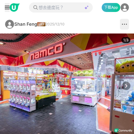
下載App
Shan Feng
2025/12/10
1
/
3
Next