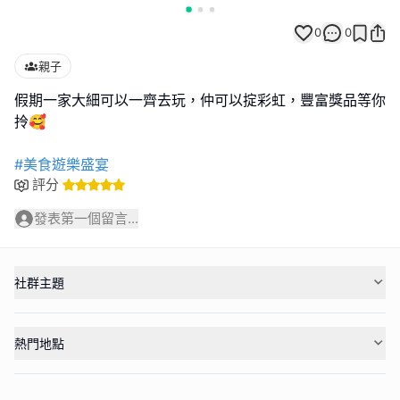
0
0
親子
假期一家大細可以一齊去玩，仲可以掟彩虹，豐富獎品等你
拎🥰
#美食遊樂盛宴
評分
發表第一個留言...
社群主題
熱門地點