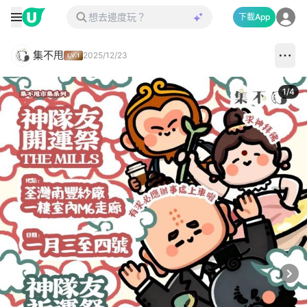
下載App
集不甩
2025/12/23
1
/
4
Next