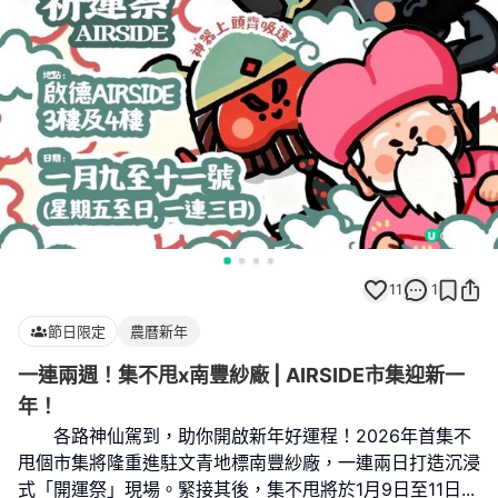
11
1
節日限定
農曆新年
一連兩週！集不甩x南豐紗廠 | AIRSIDE市集迎新一
年！
各路神仙駕到，助你開啟新年好運程！2026年首集不
甩個市集將隆重進駐文青地標南豐紗廠，一連兩日打造沉浸
式「開運祭」現場。緊接其後，集不甩將於1月9日至11日
...