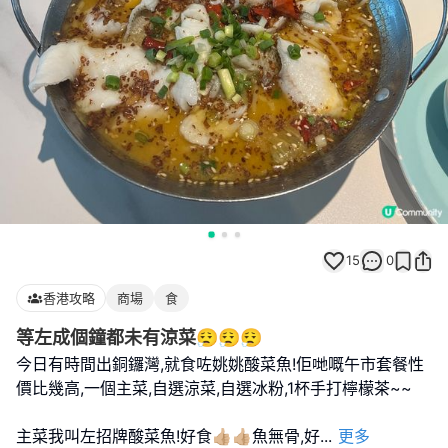
15
0
香港攻略
商場
食
等左成個鐘都未有涼菜😮‍💨😮‍💨😮‍💨
今日有時間出銅鑼灣,就食咗姚姚酸菜魚!佢哋嘅午市套餐性
價比幾高,一個主菜,自選涼菜,自選冰粉,1杯手打檸檬茶~~
主菜我叫左招牌酸菜魚!好食👍🏼👍🏼魚無骨,好
...
更多