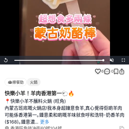
Loaded
:
Replay
Unmute
Full
100.00%
6
0
擦餐勁
火鍋
快樂小羊！羊肉香港第一🐑🔥
📍快樂小羊不蘸料火鍋 (旺角)
內蒙古班底嘅火鍋店!我本身超鐘意食羊,真心覺得佢啲羊肉
可能係香港第一｡鍾意柔和啲嘅羊味就食呼和浩特･奶香羊肉
($168)｡鍾意濃
...
更多
香港旺角豉油街60號104號