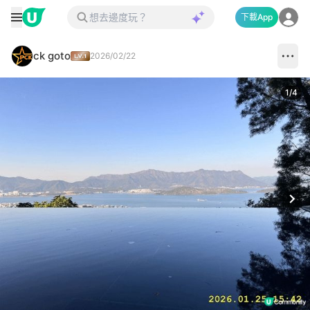
下載App
ck goto
2026/02/22
1
/
4
Next