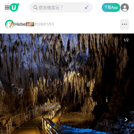
下載App
Hebe
2026/01/03
1
/
2
Next