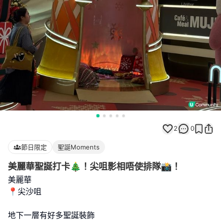
2
0
節日限定
聖誕Moments
美麗華聖誕打卡🎄！尖咀影相唔使排隊📸！
美麗華
📍尖沙咀
地下一層有好多聖誕裝飾