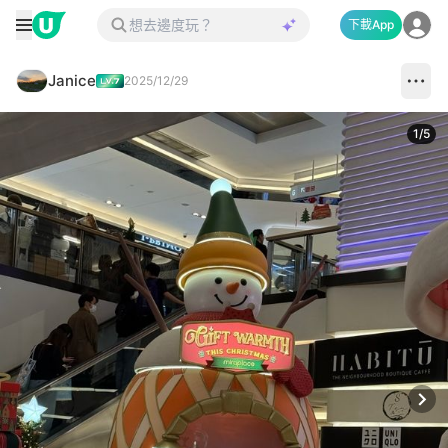
下載App
Janice
2025/12/29
1
/
5
Next