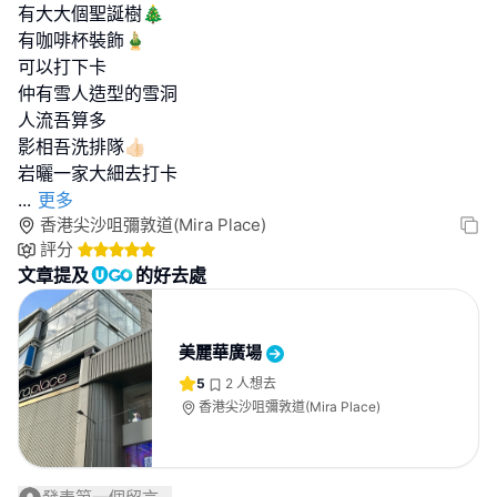
有大大個聖誕樹🎄
有咖啡杯裝飾🎍
可以打下卡
仲有雪人造型的雪洞
人流吾算多
影相吾洗排隊👍🏻
...
更多
香港尖沙咀彌敦道(Mira Place)
評分
文章提及
的好去處
美麗華廣場
5
2
人想去
香港尖沙咀彌敦道(Mira Place)