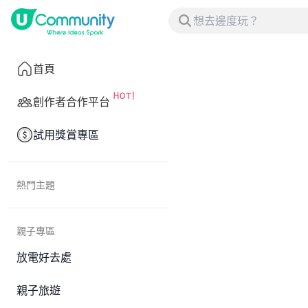
首頁
創作者合作平台
試用獎賞專區
熱門主題
親子專區
放電好去處
親子旅遊