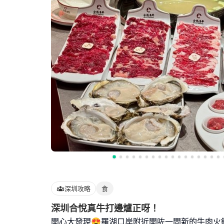
深圳攻略
食
深圳合悅真牛打邊爐正呀！
開心大發現😍羅湖口岸附近開咗一間新的牛肉火