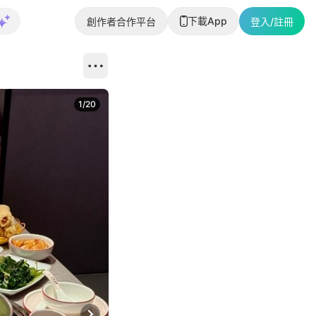
下載App
創作者合作平台
登入/註冊
1
/
20