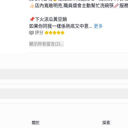
👍🏻店內寬敞明亮,職員還會主動幫忙洗碗筷🥢服務
📌下火涼瓜黃豆鍋
如果你同我一樣係熱底又中意
...
更多
評分
顯示所有留言(
2
)...
關於
探索