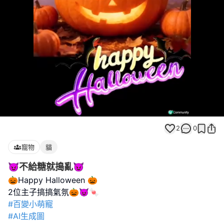
Loaded
:
Unmute
100.00%
2
0
寵物
貓
😈不給糖就搗亂😈
🎃Happy Halloween 🎃
#百變小萌寵
#AI生成圖