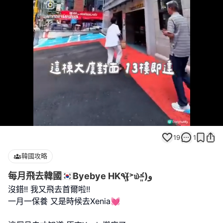
Loaded
:
Unmute
100.00%
19
1
韓國攻略
每月飛去韓國🇰🇷Byebye HK٩(˃̶͈̀௰˂̶͈́)و
沒錯!! 我又飛去首爾啦!!
一月一保養 又是時候去Xenia💓