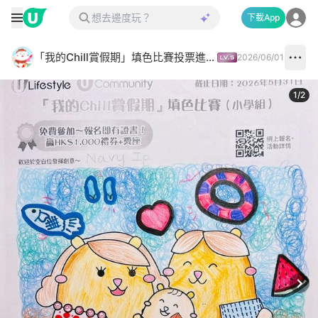
下載App
「我的Chill賞假期」填色比賽投票進行中✅
2026/06/01
1
/
2
Next