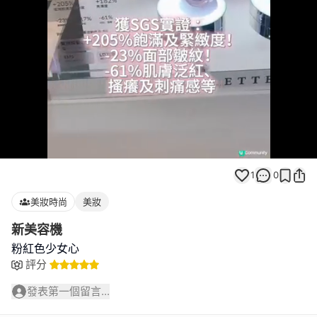
Loaded
:
Unmute
100.00%
1
0
美妝時尚
美妝
新美容機
粉紅色少女心
評分
發表第一個留言...