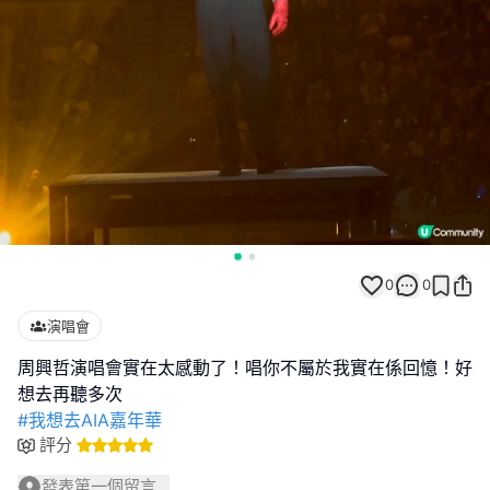
0
0
演唱會
周興哲演唱會實在太感動了！唱你不屬於我實在係回憶！好
#我想去AIA嘉年華
評分
發表第一個留言...