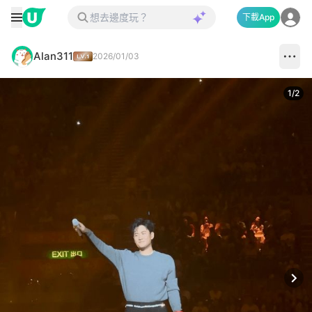
下載App
Alan311
2026/01/03
1
/
2
Next