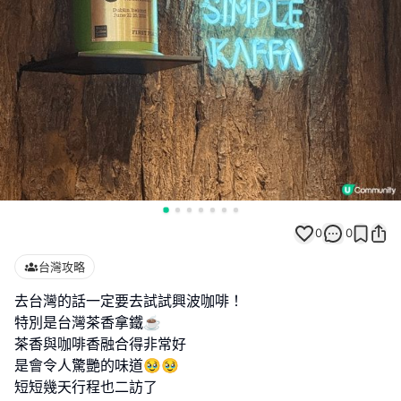
0
0
台灣攻略
去台灣的話一定要去試試興波咖啡！
特別是台灣茶香拿鐵☕️
茶香與咖啡香融合得非常好
是會令人驚艷的味道🥹🥹