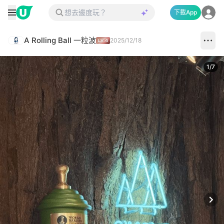
下載App
A Rolling Ball 一粒波
2025/12/18
1
/
7
Next