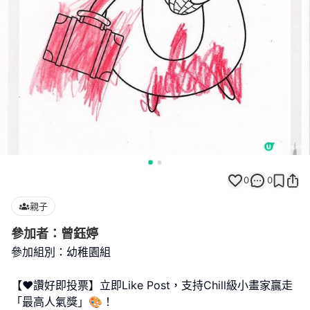
0
0
親子
參加者：曾鈺婷
參加組別：幼稚園組
【❤️讚好即投票】立即Like Post，支持Chill級小畫家贏走
「最高人氣獎」🎨！