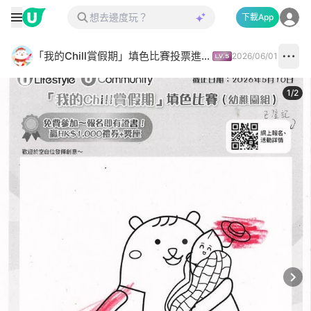
下載App
「我的Chill賞假期」填色比賽投票進行中✅
2026/06/01
1
/
2
Next