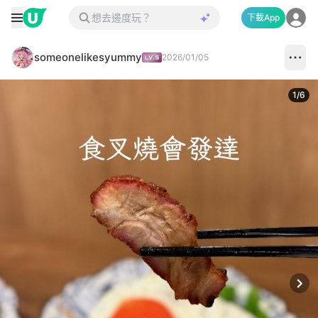
下載App
someonelikesyummy
2026/01/05
1
/
6
Next