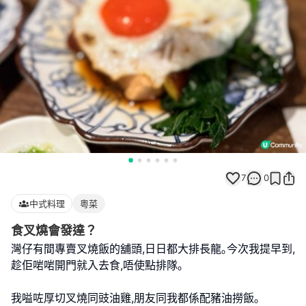
7
0
中式料理
粵菜
食叉燒會發達？
灣仔有間專賣叉燒飯的舖頭,日日都大排長龍｡今次我提早到,
趁佢啱啱開門就入去食,唔使點排隊｡
我嗌咗厚切叉燒同豉油雞,朋友同我都係配豬油撈飯｡