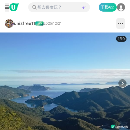
下載App
unizfree11
2025/12/21
1
/
10
Next