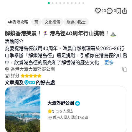
20
0
香港攻略
玩
文化禮儀
旅遊小貼士
解鎖香港美景！🏃‍♀ 港島徑40周年行山挑戰！⛰️
活動簡介
為慶祝港島徑啟用40周年，漁農自然護理署於2025-26行
山季舉辦「解鎖港島徑」遠足挑戰，引領你在港島徑的山巒
中，欣賞港島徑的風光和了解香港的歷史文化
...
更多
香港大潭大潭郊野公園
評分
文章提及
的好去處
大潭郊野公園
5
5
人想去
香港大潭大潭郊野公園