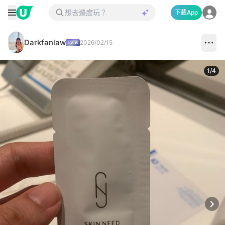
下載App
Darkfanlaw
2026/02/15
1
/
4
Next