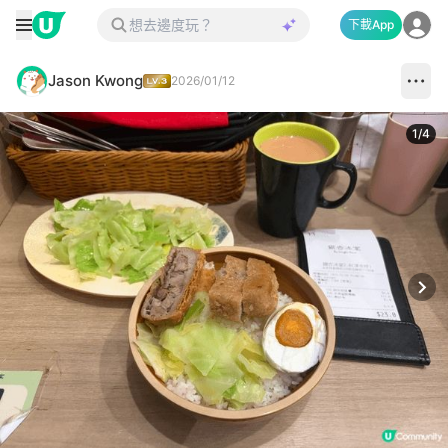
下載App
Jason Kwong
2026/01/12
1
/
4
Next