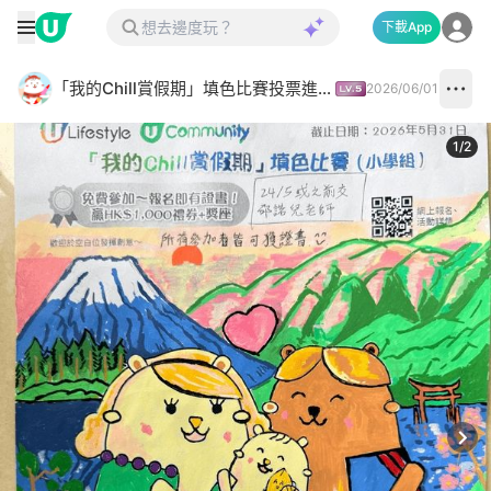
下載App
「我的Chill賞假期」填色比賽投票進行中✅
2026/06/01
1
/
2
Next