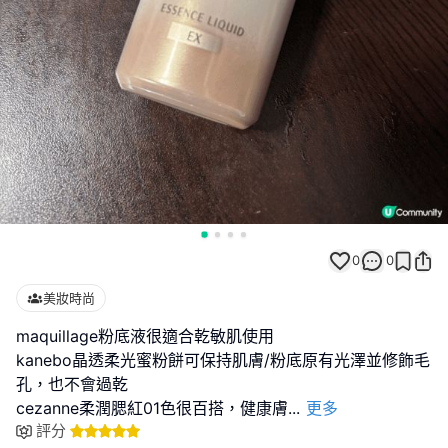
0
0
美妝時尚
maquillage粉底液很適合乾敏肌使用
kanebo晶透柔光蜜粉餅可保持肌膚/粉底原有光澤並修飾毛
孔，也不會過乾
cezanne柔潤腮紅01色很百搭，健康膚
...
更多
評分