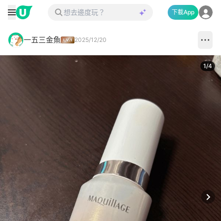
下載App
一五三金魚
2025/12/20
1
/
4
Next