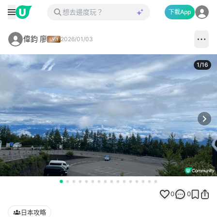
下載App
偉鈞 廖
2026/01/03
1
/
16
Next
0
0
日本攻略