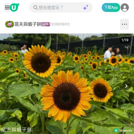
下載App
窩夫與蝦子餅
2026/06/02
1
/
19
Next