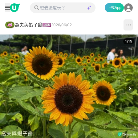
下載App
窩夫與蝦子餅
2026/06/02
1
/
19
Next