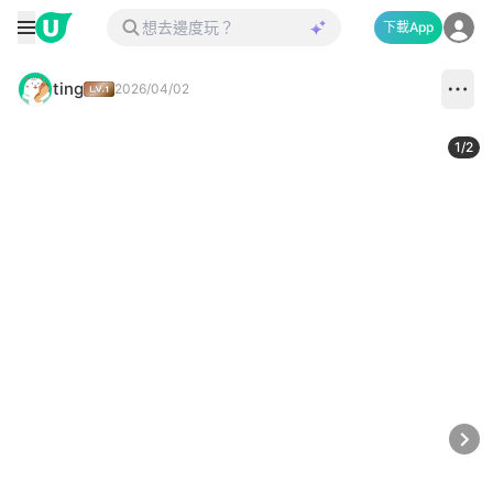
下載App
ting
2026/04/02
1
/
2
Next