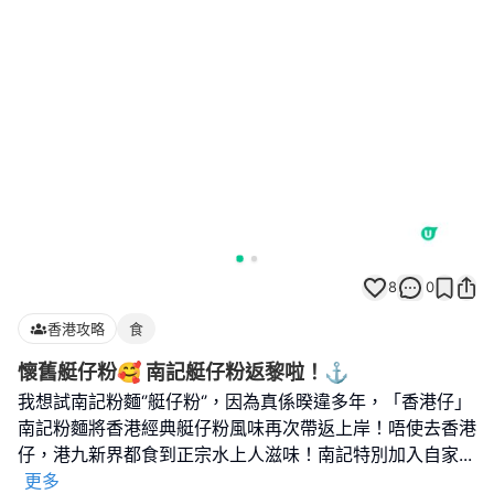
8
0
香港攻略
食
懷舊艇仔粉🥰 南記艇仔粉返黎啦！⚓️
我想試南記粉麵‘’艇仔粉‘’，因為真係暌違多年，「香港仔」
南記粉麵將香港經典艇仔粉風味再次帶返上岸！唔使去香港
仔，港九新界都食到正宗水上人滋味！南記特別加入自家
...
更多