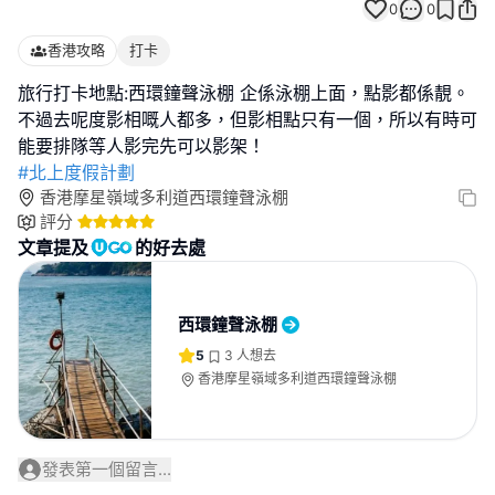
0
0
香港攻略
打卡
旅行打卡地點:西環鐘聲泳棚 企係泳棚上面，點影都係靚。
不過去呢度影相嘅人都多，但影相點只有一個，所以有時可
#北上度假計劃
香港摩星嶺域多利道西環鐘聲泳棚
評分
文章提及
的好去處
西環鐘聲泳棚
5
3
人想去
香港摩星嶺域多利道西環鐘聲泳棚
發表第一個留言...