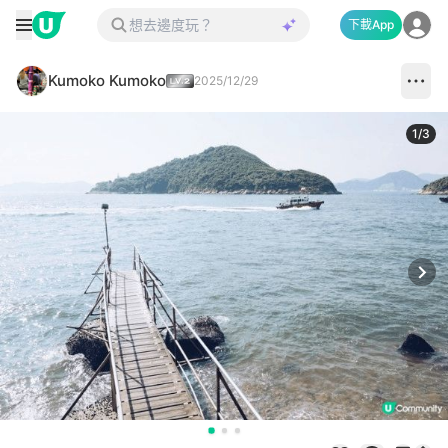
下載App
Kumoko Kumoko
2025/12/29
1
/
3
Next