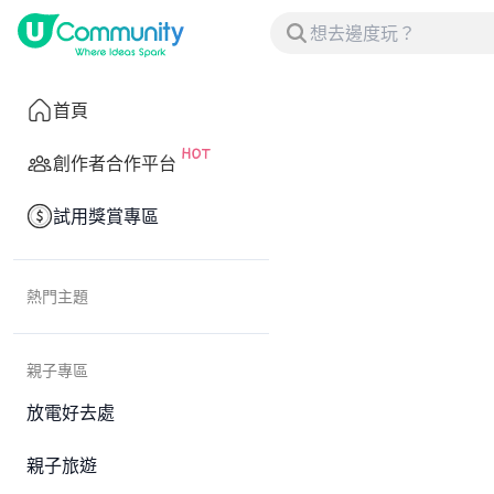
首頁
創作者合作平台
試用獎賞專區
熱門主題
親子專區
放電好去處
親子旅遊