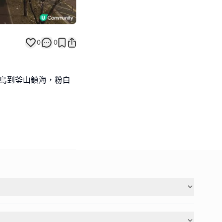
0
0
矣島到釜山鎮海，粉白