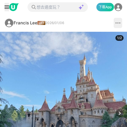
下載App
Francis Lee
2026/01/06
1
/
2
Next