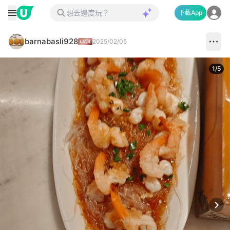
下載App
barnabasli928
2025/02/05
1
/
5
Next