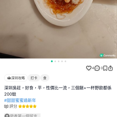
4
0
深圳攻略
打卡
食
深圳吳莊，好食，平，性價比一流，三個餸+一杯野飲都係
#甜甜蜜蜜過新年
評分
發表第一個留言...