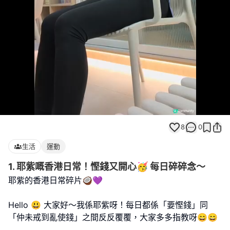
Loaded
:
Unmute
80.00%
8
0
生活
運動
1. 耶紫嘅香港日常！慳錢又開心🥳 每日碎碎念～
耶紫的香港日常碎片🥥💜
Hello 😃 大家好～我係耶紫呀！每日都係「要慳錢」同
「仲未戒到亂使錢」之間反反覆覆，大家多多指教呀😄😄