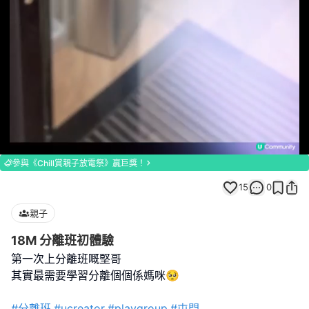
Loaded
:
Unmute
100.00%
參與《Chill賞親子放電祭》贏巨獎！
15
0
親子
18M 分離班初體驗
第一次上分離班嘅堅哥
其實最需要學習分離個個係媽咪🥺
#分離班
#ucreator
#playgroup
#屯門