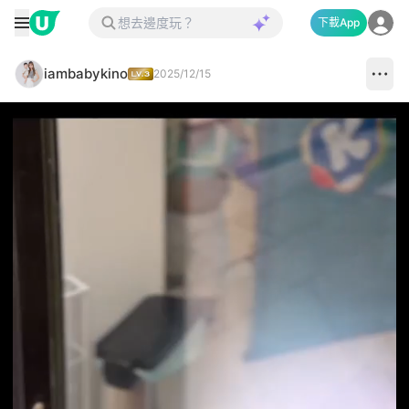
下載App
iambabykino
2025/12/15