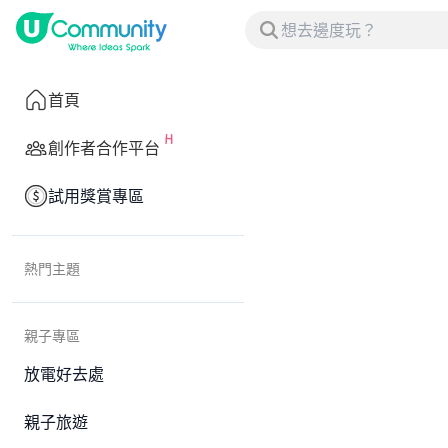
首頁
創作者合作平台
試用獎賞專區
熱門主題
親子專區
放電好去處
親子旅遊