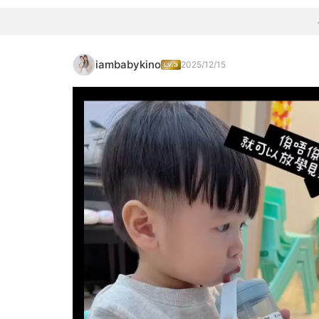
iambabykino
2025/12/15