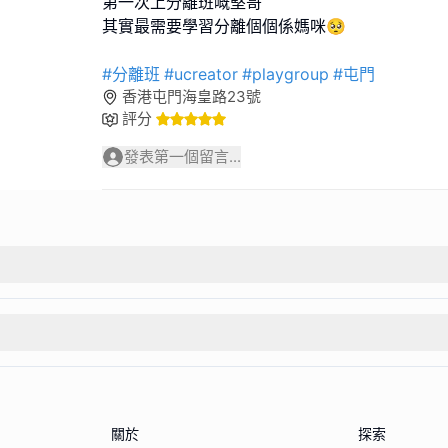
第一次上分離班嘅堅哥
其實最需要學習分離個個係媽咪🥺
#分離班
#ucreator
#playgroup
#屯門
香港屯門海皇路23號
評分
發表第一個留言...
關於
探索