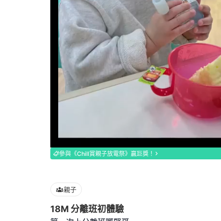
Loaded
:
100.00%
參與《Chill賞親子放電祭》贏巨獎！
親子
18M 分離班初體驗