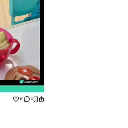
Unmute
15
0