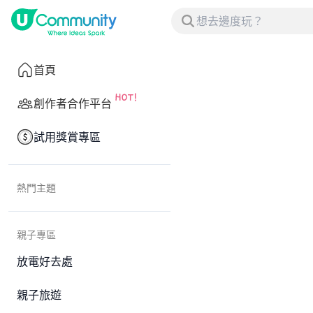
首頁
創作者合作平台
試用獎賞專區
熱門主題
親子專區
放電好去處
親子旅遊