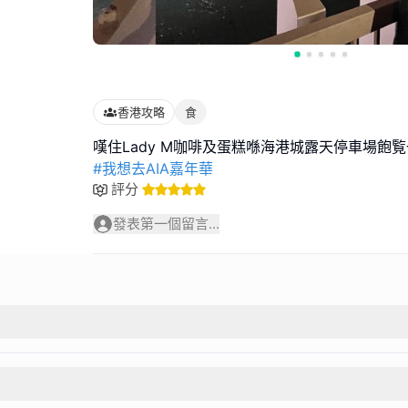
香港攻略
食
#我想去AIA嘉年華
評分
發表第一個留言...