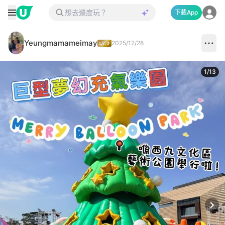
下載App
Yeungmamameimay
2025/12/28
1
/
13
Next