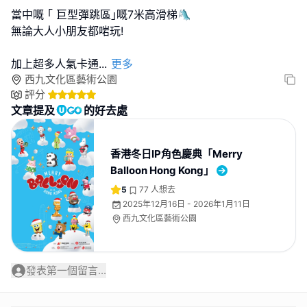
當中嘅 ｢ 巨型彈跳區｣嘅7米高滑梯🛝
無論大人小朋友都啱玩!
加上超多人氣卡通
...
更多
西九文化區藝術公園
評分
文章提及
的好去處
香港冬日IP角色慶典「⁠Merry
Balloon Hong Kong」
5
77
人想去
2025年12月16日 - 2026年1月11日
西九文化區藝術公園
發表第一個留言...