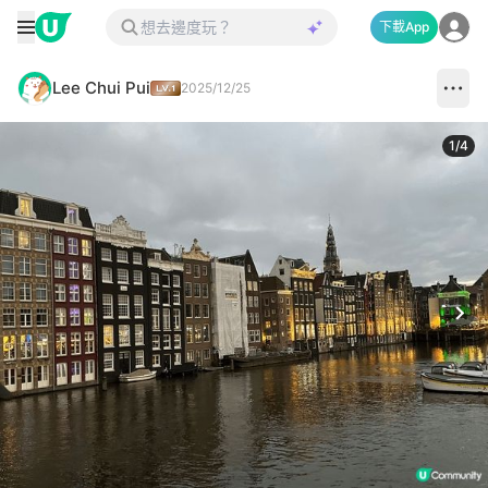
下載App
Lee Chui Pui
2025/12/25
1
/
4
Next