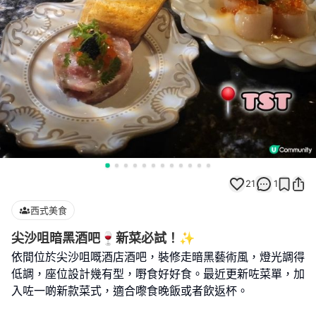
21
1
西式美食
尖沙咀暗黑酒吧🍷新菜必試！✨
依間位於尖沙咀嘅酒店酒吧，裝修走暗黑藝術風，燈光調得
低調，座位設計幾有型，嘢食好好食。最近更新咗菜單，加
入咗一啲新款菜式，適合嚟食晚飯或者飲返杯。