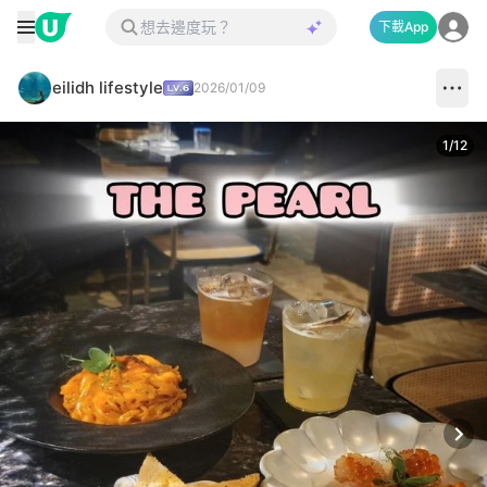
下載App
eilidh lifestyle
2026/01/09
1
/
12
Next