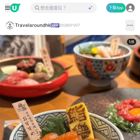
下載App
Travelaroundhk
2026/01/07
1
/
6
Next