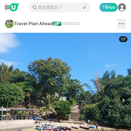
下載App
Travel Plan Ahead
2025/12/22
1
/
7
Next