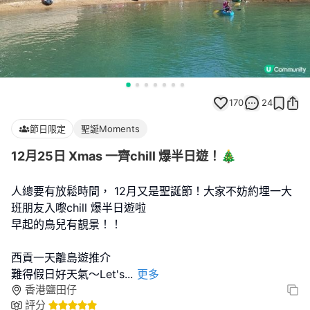
170
24
節日限定
聖誕Moments
12月25日 Xmas 一齊chill 爆半日遊！🎄
人總要有放鬆時間， 12月又是聖誕節！大家不妨約埋一大
班朋友入嚟chill 爆半日遊啦
早起的鳥兒有靚景！！
西貢一天離島遊推介
難得假日好天氣～Let's
...
更多
香港鹽田仔
評分