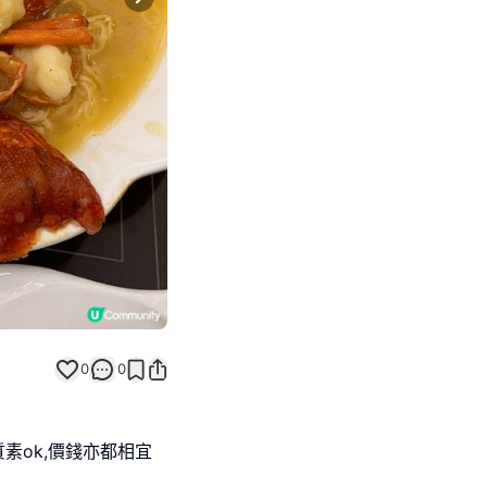
Next slide
0
0