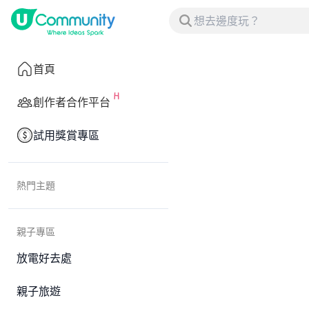
首頁
創作者合作平台
試用獎賞專區
熱門主題
親子專區
放電好去處
親子旅遊