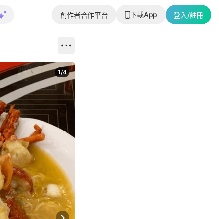
下載App
創作者合作平台
登入/註冊
1
/
4