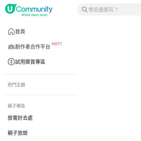
首頁
創作者合作平台
試用獎賞專區
熱門主題
親子專區
放電好去處
親子旅遊