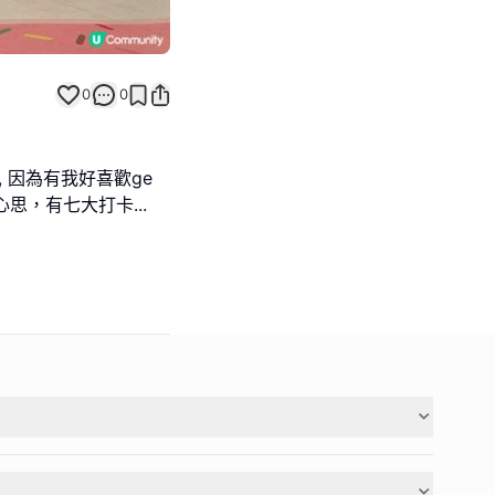
0
0
 因為有我好喜歡ge
好靚好有心思，有七大打卡
...