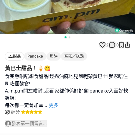
2
0
甜品
Pancake
鬆餅
蛋糕／糕點
黃巴士甜品！🍦😋
食完飯咁啱想食甜品!經過油麻地見到呢架黃巴士!就忍唔住
叫咗個黎食!
A.m.p.m開左咁耐..都而家都仲係好好食!pancake入面好軟
綿綿!
每次都一定會加雪
...
更多
評分
發表第一個留言...