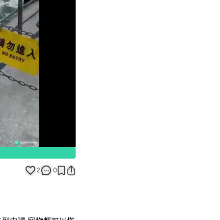
Unmute
2
0