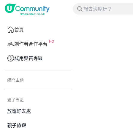
首頁
創作者合作平台
試用獎賞專區
熱門主題
親子專區
放電好去處
親子旅遊