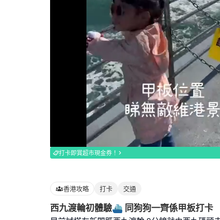
Loaded
:
100.00%
打卡即賞超市現金券！
香港攻略
打卡
交通
西九渡輪初體驗⛴ 同狗狗一齊係甲板打卡