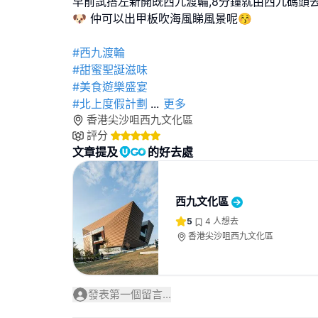
早前試搭左新開既西九渡輪,8分鐘就由西九碼頭
🐶 仲可以出甲板吹海風睇風景呢😚
#西九渡輪
#甜蜜聖誕滋味
#美食遊樂盛宴
#北上度假計劃
...
更多
香港尖沙咀西九文化區
評分
文章提及
的好去處
西九文化區
5
4
人想去
香港尖沙咀西九文化區
發表第一個留言...